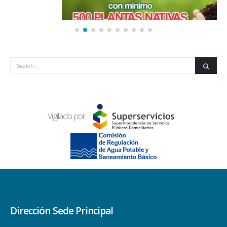
Ayúdanos a plantar árboles!
01
read more
DIC
Vigilado por: