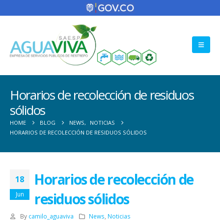
Horarios de recolección de residuos
sólidos
HOME
BLOG
NEWS
,
NOTICIAS
HORARIOS DE RECOLECCIÓN DE RESIDUOS SÓLIDOS
Horarios de recolección de
18
residuos sólidos
Jun
By
camilo_aguaviva
News
,
Noticias