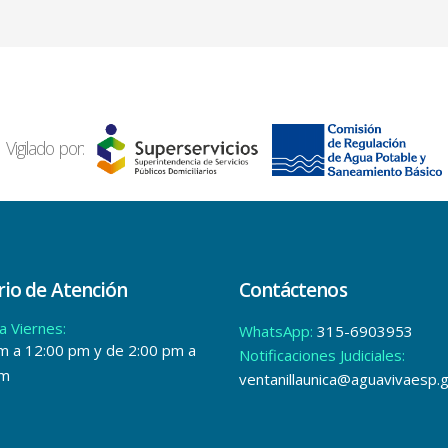
Vigilado por:
io de Atención
Contáctenos
a Viernes:
WhatsApp:
315-6903953
m a 12:00 pm y de 2:00 pm a
Notificaciones Judiciales:
pm
ventanillaunica@aguavivaesp.