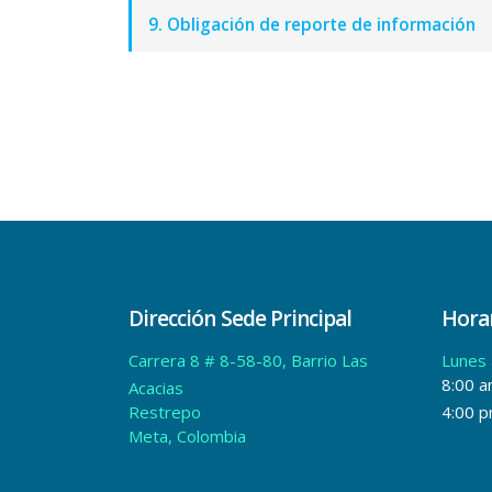
9. Obligación de reporte de información
Dirección Sede Principal
Horar
Carrera 8 # 8-58-80, Barrio Las
Lunes 
8:00 a
Acacias
Restrepo
4:00 
Meta, Colombia