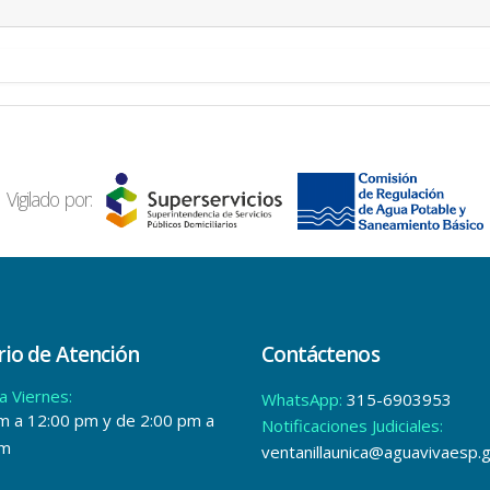
Vigilado por:
io de Atención
Contáctenos
a Viernes:
WhatsApp:
315-6903953
m a 12:00 pm y de 2:00 pm a
Notificaciones Judiciales:
pm
ventanillaunica@aguavivaesp.