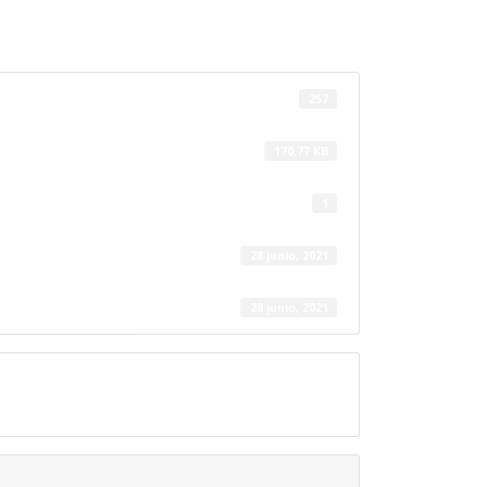
257
170.77 KB
1
28 junio, 2021
28 junio, 2021