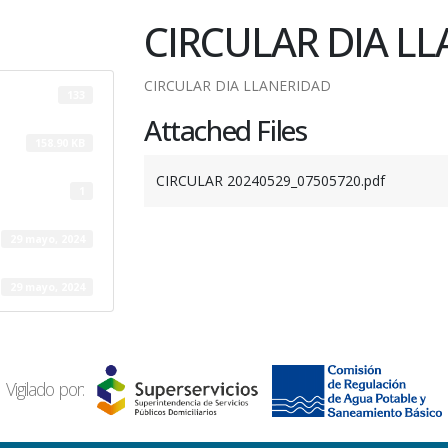
CIRCULAR DIA L
CIRCULAR DIA LLANERIDAD
133
Attached Files
158.90 KB
CIRCULAR 20240529_07505720.pdf
1
29 mayo, 2024
29 mayo, 2024
Vigilado por: