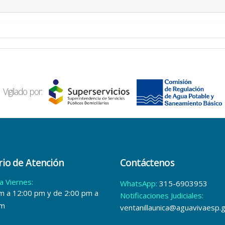
Vigilado por:
io de Atención
Contáctenos
a Viernes:
WhatsApp:
315-6903953
m a 12:00 pm y de 2:00 pm a
Notificaciones Judiciales:
pm
ventanillaunica@aguavivaesp.