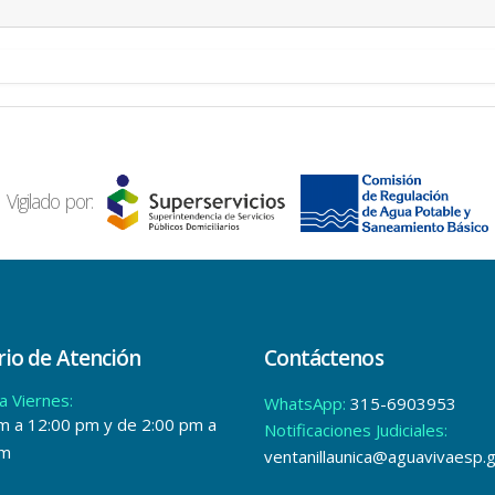
Vigilado por:
io de Atención
Contáctenos
a Viernes:
WhatsApp:
315-6903953
m a 12:00 pm y de 2:00 pm a
Notificaciones Judiciales:
pm
ventanillaunica@aguavivaesp.