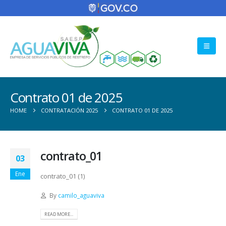
Contrato 01 de 2025
HOME
CONTRATACIÓN 2025
CONTRATO 01 DE 2025
contrato_01
03
Ene
contrato_01 (1)
By
camilo_aguaviva
READ MORE...