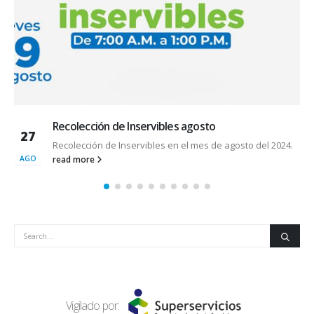
¡Ayúdanos a plantar árboles!
20
osto del 2024.
read more
JUN
Vigilado por: