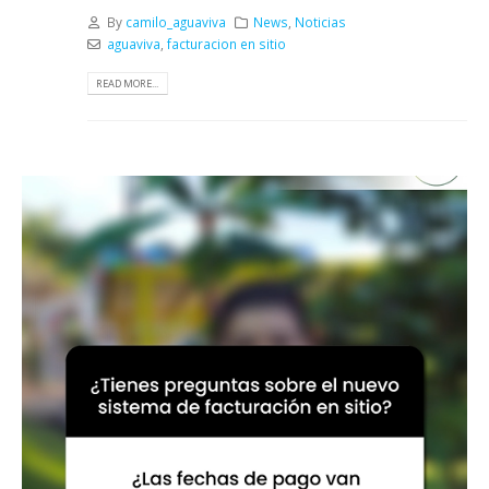
By
camilo_aguaviva
News
,
Noticias
aguaviva
,
facturacion en sitio
READ MORE...