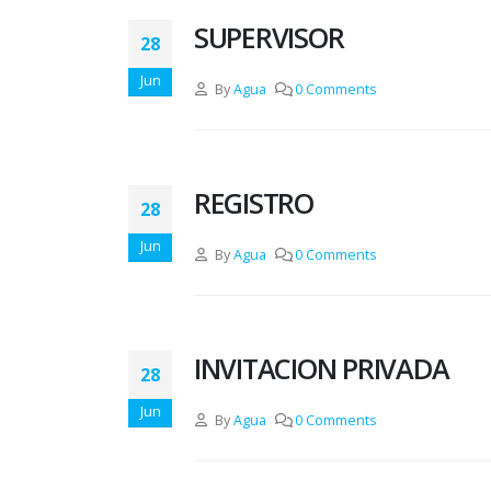
SUPERVISOR
28
Jun
By
Agua
0 Comments
REGISTRO
28
Jun
By
Agua
0 Comments
INVITACION PRIVADA
28
Jun
By
Agua
0 Comments