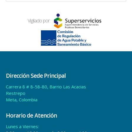
Dirección Sede Principal
Carrera 8 # 8-58-80, Barrio Las Acacias
Restrepo
Meta, Colombia
Horario de Atención
Lunes a Viernes:
8:00 am a 12:00 pm y de 2:00 pm a 4:00 pm
Contáctenos
WhatsApp:
315-6903953
Notificaciones Judiciales:
ventanillaunica@aguavivaesp.gov.co