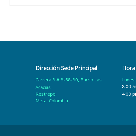
Dirección Sede Principal
Horar
Carrera 8 # 8-58-80, Barrio Las
Lunes 
8:00 a
Acacias
Restrepo
4:00 
Meta, Colombia