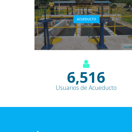
ACUEDUCTO
8,500
+
Usuarios de Acueducto