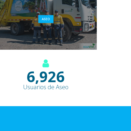
ASEO
9,100
+
Usuarios de Aseo