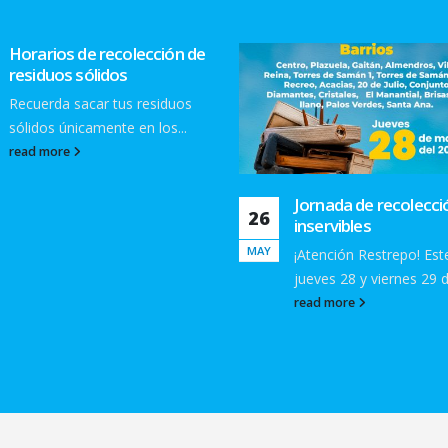
Jornada de recolección de
Jornada de recolecci
23
inservibles
inservibles
ABR
¡Atención Restrepo! Este
Hoy jueves 23 y viernes
jueves 28 y viernes 29 de...
abril...
read more
read more