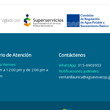
Vigilado por:
io de Atención
Contáctenos
a Viernes:
WhatsApp:
315-6903953
m a 12:00 pm y de 2:00 pm a
Notificaciones Judiciales:
pm
ventanillaunica@aguavivaesp.