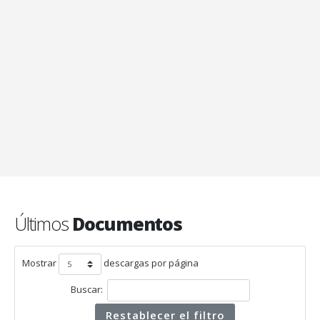
Últimos
Documentos
Mostrar
descargas por página
Buscar:
Restablecer el filtro
Contrato 15 de 2024
1 archivo(s)
111 descargas
Contrato 15 de 2024
5 marzo, 2024
Descargar