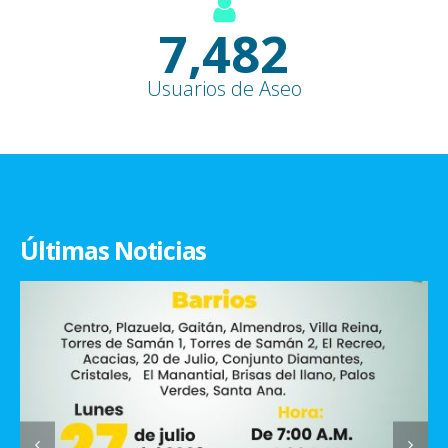
9,100
+
Usuarios de Aseo
Últimas Noticias
Horarios de recolección de residuos sólidos
18
Recuerda sacar tus residuos sólidos únicamente en los...
JUN
read more