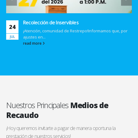
Nuestros Principales
Medios de
Recaudo
¡Hoy queremos invitarte a pagar de manera oportuna la
prestación de nuestros servicios!
Con tu pago contribuyes con el progreso de nuestra empresa y a
seguir trabajando día a día para que la comunidad restrepense
continúe prestando servicios de calidad.
Vísitanos
en Facebook