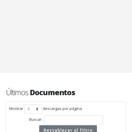
Últimos
Documentos
Mostrar
descargas por página
Buscar:
Restablecer el filtro
CONTRATO 51 DE 2025
1 archivo(s)
63 descargas
Contrato 51 de 2025
11 noviembre, 2025
Descargar