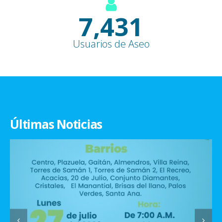
9,100
+
Usuarios de Aseo
Últimas Noticias
Horarios de recolección de residuos sólidos
18
Recuerda sacar tus residuos sólidos únicamente en los...
JUN
read more