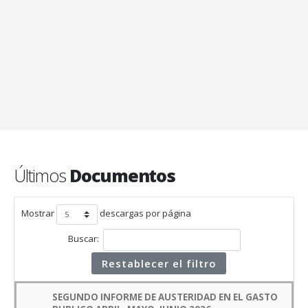
Últimos
Documentos
Mostrar
descargas por página
Buscar:
Restablecer el filtro
SEGUNDO INFORME DE AUSTERIDAD EN EL GASTO
PUBLICO ABRIL, MAYO, JUNIO 2026
1 archivo(s)
11 descargas
Informe de Austeridad en el Gasto Público
10 julio, 2026
Descargar