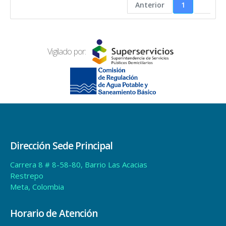
Dirección Sede Principal
Carrera 8 # 8-58-80, Barrio Las Acacias
Restrepo
Meta, Colombia
Horario de Atención
Lunes a Viernes:
8:00 am a 12:00 pm y de 2:00 pm a 4:00 pm
Contáctenos
WhatsApp:
315-6903953
Notificaciones Judiciales:
ventanillaunica@aguavivaesp.gov.co