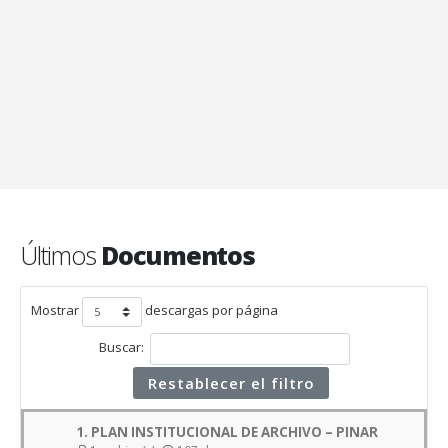
Últimos
Documentos
Mostrar
descargas por página
Buscar:
Restablecer el filtro
1. PLAN INSTITUCIONAL DE ARCHIVO – PINAR
1 archivo(s)
107 descargas
Plan Institucional
31 enero, 2025
Descargar